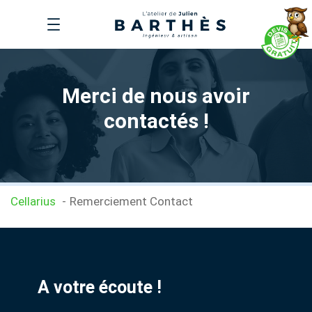
Aller
au
contenu
Merci de nous avoir
contactés !
Cellarius
Remerciement Contact
A votre écoute !